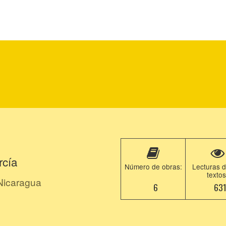
rcía
Número de obras:
Lecturas d
textos
Nicaragua
6
63