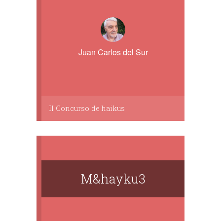
Juan Carlos del Sur
II Concurso de haikus
M&hayku3