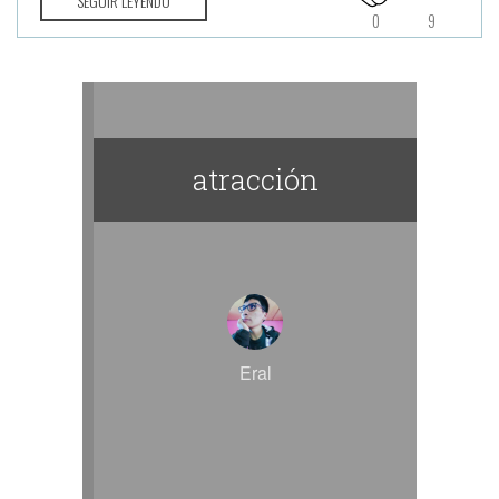
SEGUIR LEYENDO
0
9
atracción
Eral