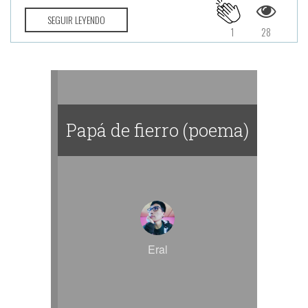
SEGUIR LEYENDO
1
28
Papá de fierro (poema)
Eral