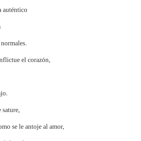
a auténtico
a
s normales.
flictue el corazón,
ajo.
 sature,
mo se le antoje al amor,