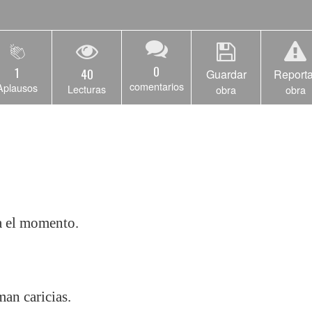
0
1
40
Guardar
Reporta
comentarios
Aplausos
Lecturas
obra
obra
ea el momento.
man caricias.