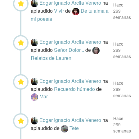
Edgar Ignacio Arcila Venero
ha
Hace
aplaudido
Vivir
de
De tu alma a
269
semanas
mi poesía
Edgar Ignacio Arcila Venero
ha
Hace
aplaudido
Señor Dolor...
de
269
semanas
Relatos de Lauren
Edgar Ignacio Arcila Venero
ha
Hace
aplaudido
Recuerdo húmedo
de
269
semanas
Mar
Hace
Edgar Ignacio Arcila Venero
ha
269
aplaudido
de
Tete
semanas