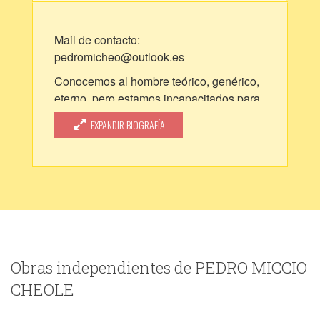
Mail de contacto:
pedromicheo@outlook.es
Conocemos al hombre teórico, genérico,
eterno, pero estamos incapacitados para
el conocimiento del primero que pasa por
EXPANDIR BIOGRAFÍA
la calle o de nosotros mismos.
Le conviene al pícaro ignorar a las gentes
honradas y al mediocre le interesa
desconocer que existen hombres de
inteligencia superior
Obras independientes de PEDRO MICCIO
CHEOLE