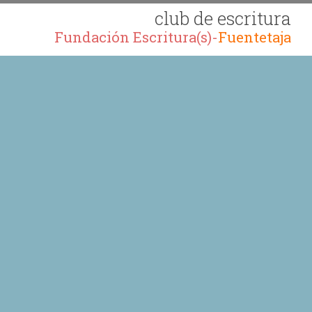
club de escritura
Fundación Escritura(s)-
Fuentetaja