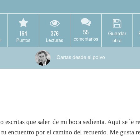
55
164
376
Guardar
comentarios
s
Puntos
Lecturas
obra
Cartas desde el polvo
o escritas que salen de mi boca sedienta. Aquí se le r
tu encuentro por el camino del recuerdo. Me gusta re