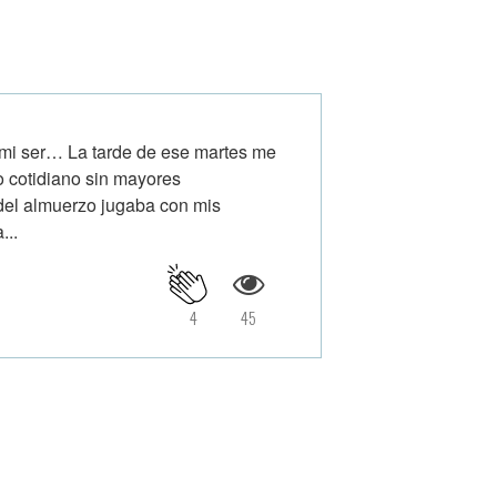
 mi ser… La tarde de ese martes me
o cotidiano sin mayores
del almuerzo jugaba con mis
...
4
45