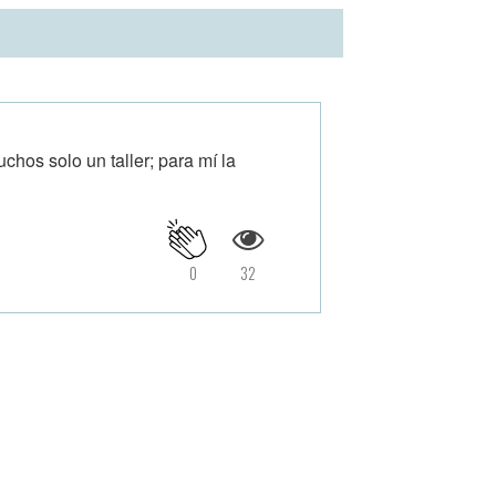
uchos solo un taller; para mí la
0
32