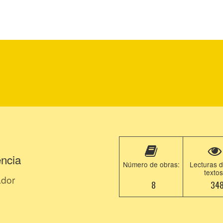
ncia
Número de obras:
Lecturas d
textos
ador
8
34