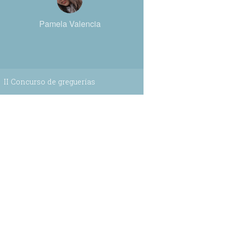
Pamela Valencia
II Concurso de greguerías