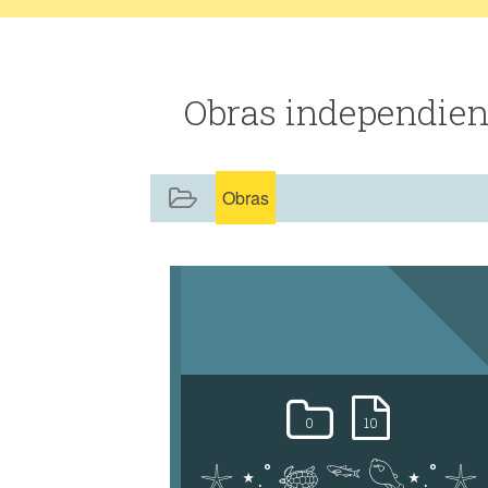
Obras independien
Obras
0
10
𓇼 ⋆.˚ 𓆉 𓆝 𓆡⋆.˚ 𓇼