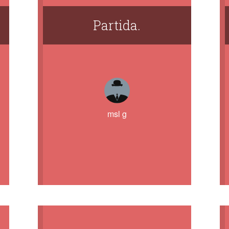
Partida.
msl g