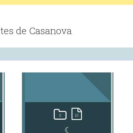
tes de Casanova
0
10
☾