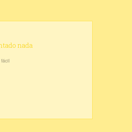
ontado nada
fácil