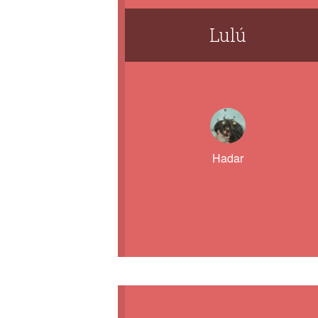
Lulú
Hadar