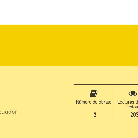
Número de obras:
Lecturas d
textos
cuador
2
20