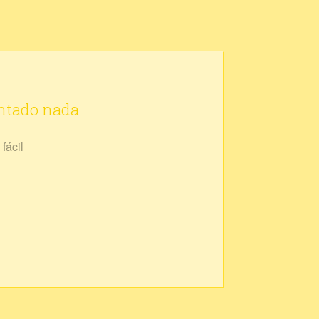
ontado nada
fácil