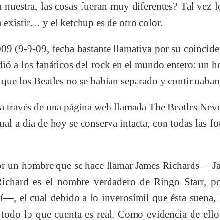
la nuestra, las cosas fueran muy diferentes? Tal vez l
 existir… y el ketchup es de otro color.
09 (9-9-09, fecha bastante llamativa por su coinciden
dió a los fanáticos del rock en el mundo entero: un 
la que los Beatles no se habían separado y continuaban
r a través de una página web llamada The Beatles Ne
ual a día de hoy se conserva intacta, con todas las fot
por un hombre que se hace llamar James Richards —J
chard es el nombre verdadero de Ringo Starr, po
—, el cual debido a lo inverosímil que ésta suena, 
 todo lo que cuenta es real. Como evidencia de ello