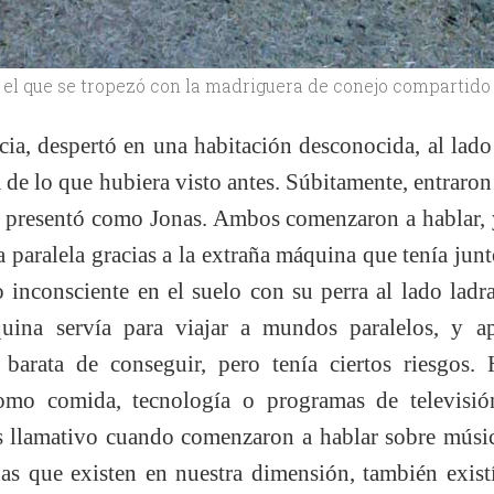
n el que se tropezó con la madriguera de conejo compartido
ncia, despertó en una habitación desconocida, al lad
 de lo que hubiera visto antes. Súbitamente, entraron
 presentó como Jonas. Ambos comenzaron a hablar, y
 paralela gracias a la extraña máquina que tenía junt
o inconsciente en el suelo con su perra al lado ladr
uina servía para viajar a mundos paralelos, y a
 barata de conseguir, pero tenía ciertos riesgos.
como comida, tecnología o programas de televisió
 llamativo cuando comenzaron a hablar sobre músic
s que existen en nuestra dimensión, también exist