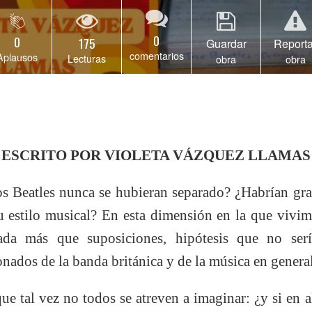
0
0
175
Guardar
Reporta
comentarios
Aplausos
Lecturas
obra
obra
ESCRITO POR VIOLETA VÁZQUEZ LLAMAS
os Beatles nunca se hubieran separado? ¿Habrían g
 estilo musical? En esta dimensión en la que vivimos
ada más que suposiciones, hipótesis que no se
onados de la banda británica y de la música en general
ue tal vez no todos se atreven a imaginar: ¿y si en 