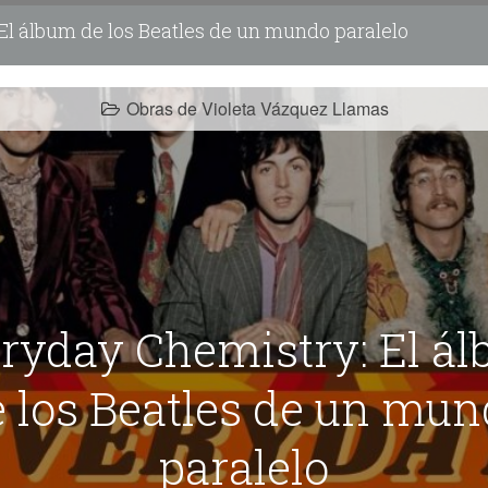
l álbum de los Beatles de un mundo paralelo
Obras de Violeta Vázquez Llamas
ryday Chemistry: El á
 los Beatles de un mu
paralelo