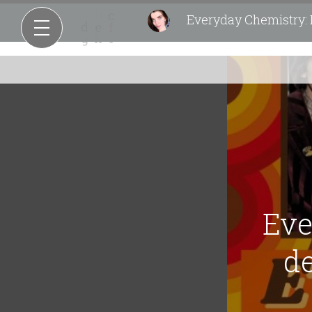
Everyday Chemistry: E
Eve
de