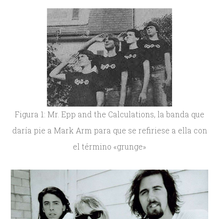
Figura 1: Mr. Epp and the Calculations, la banda que
daría pie a Mark Arm para que se refiriese a ella con
el término «grunge»