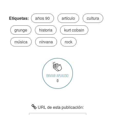
Etiquetas:
años 90
artículo
cultura
grunge
historia
kurt cobain
música
nirvana
rock
ENVIAR APLAUSO
0
URL de esta publicación: