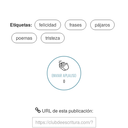
Etiquetas:
felicidad
frases
pájaros
poemas
tristeza
ENVIAR APLAUSO
0
URL de esta publicación: