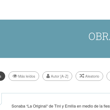
OBR
s
Más leídos
Autor [A-Z]
Aleatorio
Sonaba “La Original” de Tini y Emilia en medio de la fi