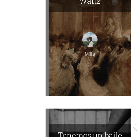
Waltz
Milla
Tenemos un baile