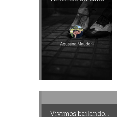
Agustina Mauderli
Vivimos bailando…