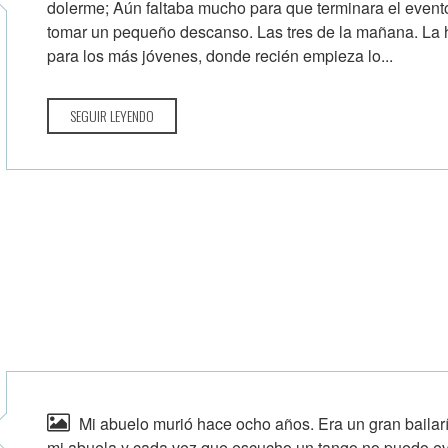
dolerme; Aún faltaba mucho para que terminara el evento
tomar un pequeño descanso. Las tres de la mañana. La 
para los más jóvenes, donde recién empieza lo...
SEGUIR LEYENDO
Mi abuelo murió hace ocho años. Era un gran bailar
mi abuela y cada vez que escucho un tango no puedo evit