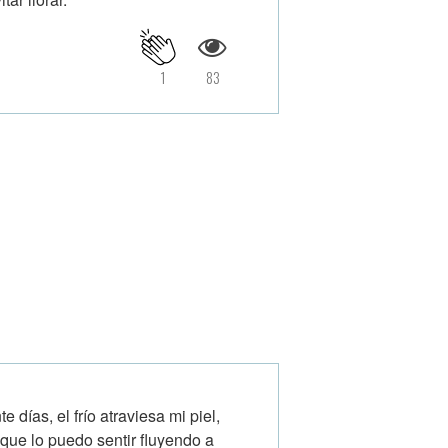
1
83
días, el frío atraviesa mi piel,
 que lo puedo sentir fluyendo a