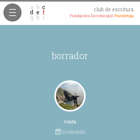
club de escritura
Fundación Escritura(s)-
Fuentetaja
borrador
mada
01/02/2020