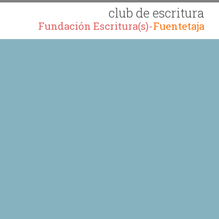
club de escritura
Fundación Escritura(s)-
Fuentetaja