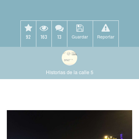
92
163
13
Guardar
Reportar
Historias de la calle 5