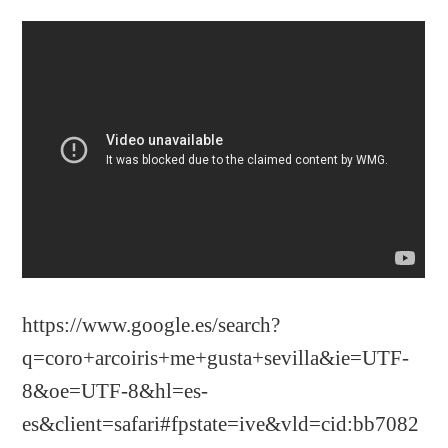
https://www.google.es/search?
q=coro+arcoiris+me+gusta+sevilla&ie=UTF-
8&oe=UTF-8&hl=es-
es&client=safari#fpstate=ive&vld=cid:bb7082