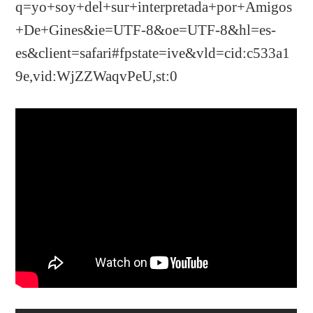
q=yo+soy+del+sur+interpretada+por+Amigos
+De+Gines&ie=UTF-8&oe=UTF-8&hl=es-
es&client=safari#fpstate=ive&vld=cid:c533a1
9e,vid:WjZZWaqvPeU,st:0