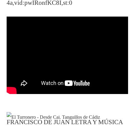
4a,vid:pwIRonfKC8I,st:0
FRANCISCO DE JUAN LETRA Y MÚSICA