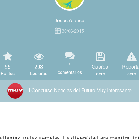
Jesus Alonso
30/06/2015
4
59
208
Guardar
Reporta
comentarios
Puntos
Lecturas
obra
obra
I Concurso Noticias del Futuro Muy Interesante
sedientas, todas gemelas. La diversidad era mentira, in