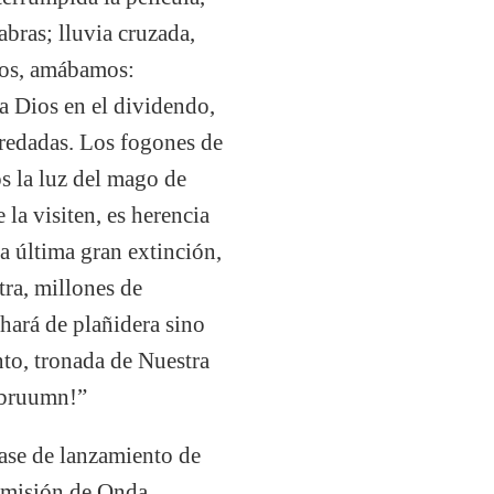
abras; lluvia cruzada,
mos, amábamos:
a Dios en el dividendo,
enredadas. Los fogones de
s la luz del mago de
la visiten, es herencia
a última gran extinción,
ra, millones de
 hará de plañidera sino
nto, tronada de Nuestra
 ¡bruumn!”
ase de lanzamiento de
 emisión de Onda