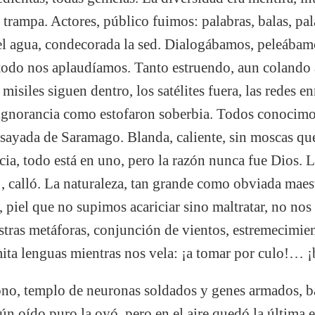
 trampa. Actores, público fuimos: palabras, balas, pal
el agua, condecorada la sed. Dialogábamos, peleába
todo nos aplaudíamos. Tanto estruendo, aun colando 
 misiles siguen dentro, los satélites fuera, las redes 
 ignorancia como estofaron soberbia. Todos conocimo
nsayada de Saramago. Blanda, caliente, sin moscas que 
cia, todo está en uno, pero la razón nunca fue Dios. L
 calló. La naturaleza, tan grande como obviada maest
 piel que no supimos acariciar sino maltratar, no nos
stras metáforas, conjunción de vientos, estremecimie
mita lenguas mientras nos vela: ¡a tomar por culo!…
no, templo de neuronas soldados y genes armados, b
ún oído puro la oyó, pero en el aire quedó la última