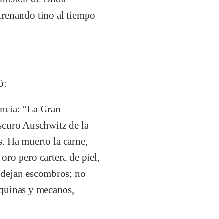
trenando tino al tiempo
ó:
encia: “La Gran
oscuro Auschwitz de la
s. Ha muerto la carne,
 oro pero cartera de piel,
s dejan escombros; no
máquinas y mecanos,