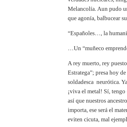
Melancolía. Aun pudo un
que agonía, balbucear su 
“Españoles…, la human
…Un “muñeco emprendedo
A rey muerto, rey puesto
Estratega”; presa hoy de
soldadesca neurótica. Ya
¡viva el metal! Sí, tengo
así que nuestros ancestr
importa, ese será el mat
eviten cicuta, mal ejemp