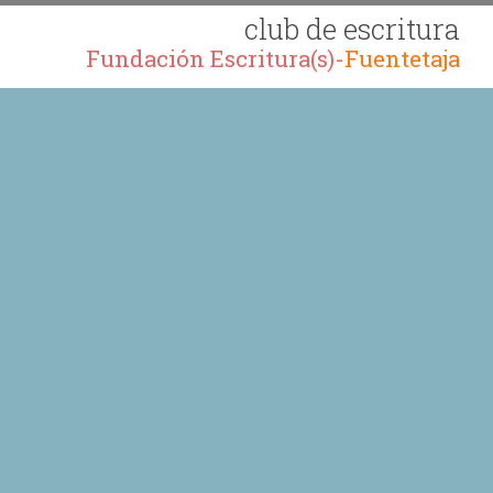
club de escritura
Fundación Escritura(s)-
Fuentetaja