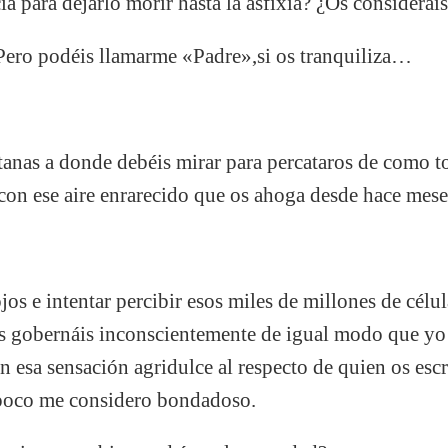
cia para dejarlo morir hasta la asfixia? ¿Os considerái
ero podéis llamarme «Padre»,si os tranquiliza…
ntanas a donde debéis mirar para percataros de como
y con ese aire enrarecido que os ahoga desde hace mese
jos e intentar percibir esos miles de millones de célul
es gobernáis inconscientemente de igual modo que yo
 esa sensación agridulce al respecto de quien os esc
poco me considero bondadoso.