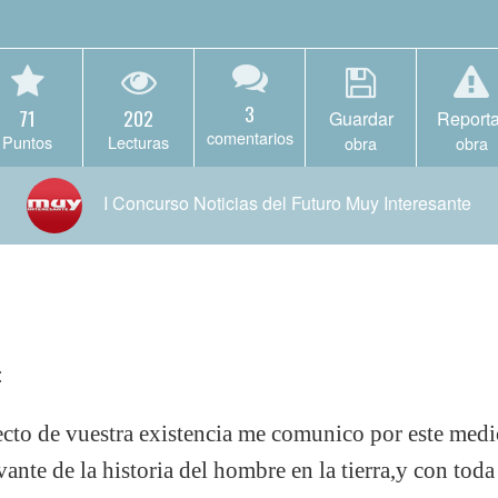
3
71
202
Guardar
Reporta
comentarios
Puntos
Lecturas
obra
obra
I Concurso Noticias del Futuro Muy Interesante
:
to de vuestra existencia me comunico por este medio
nte de la historia del hombre en la tierra,y con toda 