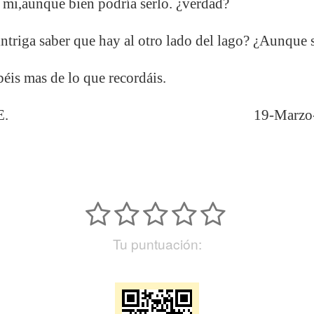
 mi,aunque bien podría serlo. ¿verdad?
ntriga saber que hay al otro lado del lago? ¿Aunque s
éis mas de lo que recordáis.
DEL PADRE. 19-Marzo-2
Tu puntuación: