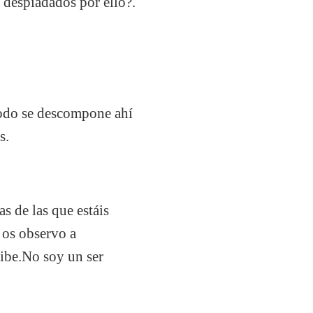
s despiadados por ello?.
 todo se descompone ahí
s.
as de las que estáis
 os observo a
ribe.No soy un ser