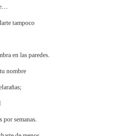
te…
idarte tampoco
bra en las paredes.
 tu nombre
elarañas;
í
s por semanas.
echarte de menos