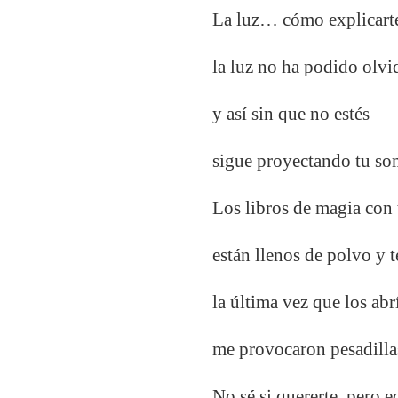
La luz… cómo explicar
la luz no ha podido olv
y así sin que no estés
sigue proyectando tu som
Los libros de magia con
están llenos de polvo y t
la última vez que los abr
me provocaron pesadilla
No sé si quererte, pero 