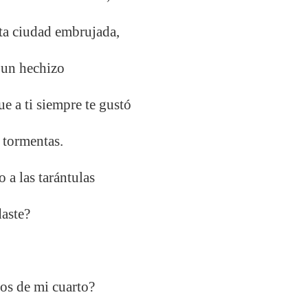
sta ciudad embrujada,
n un hechizo
e a ti siempre te gustó
s tormentas.
 a las tarántulas
daste?
dos de mi cuarto?