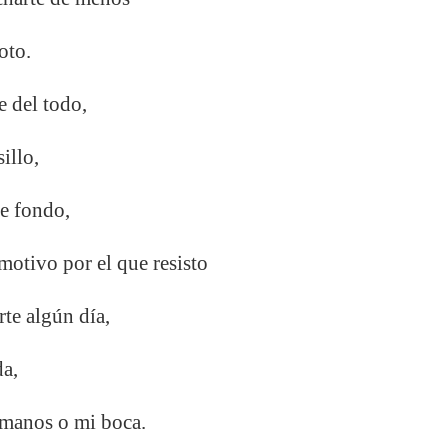
oto.
e del todo,
illo,
de fondo,
motivo por el que resisto
rte algún día,
da,
 manos o mi boca.