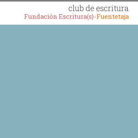
club de escritura
Fundación Escritura(s)-
Fuentetaja