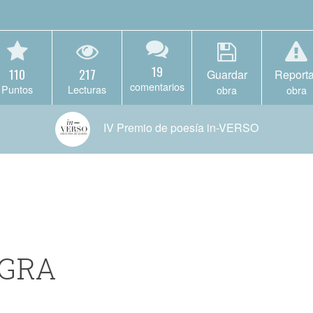
19
110
217
Guardar
Reporta
comentarios
Puntos
Lecturas
obra
obra
IV Premio de poesía in-VERSO
EGRA