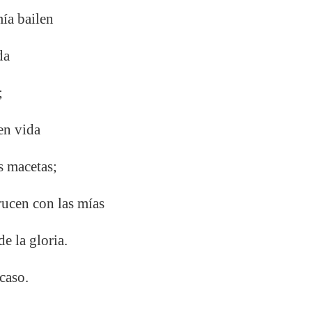
mía bailen
da
;
en vida
as macetas;
rucen con las mías
e la gloria.
caso.