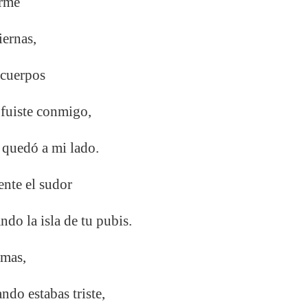
arme
iernas,
 cuerpos
 fuiste conmigo,
 quedó a mi lado.
iente el sudor
ndo la isla de tu pubis.
rmas,
ando estabas triste,