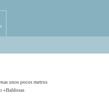
r
penas unos pocos metros
mo «Baldosas