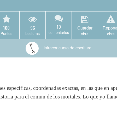
10
100
96
Guardar
Reporta
comentarios
Puntos
Lecturas
obra
obra
Infraconcurso de escritura
nes específicas, coordenadas exactas, en las que en a
istoria para el común de los mortales. Lo que yo lla