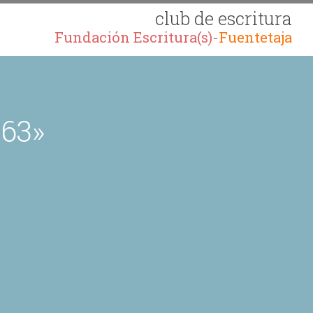
club de escritura
Fundación Escritura(s)-
Fuentetaja
063»