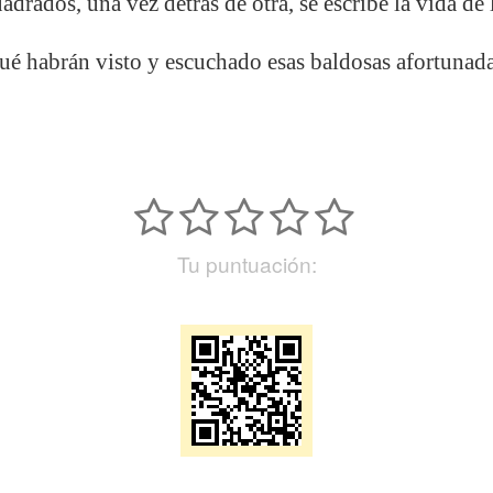
drados, una vez detrás de otra, se escribe la vida d
qué habrán visto y escuchado esas baldosas afortunad
Tu puntuación: