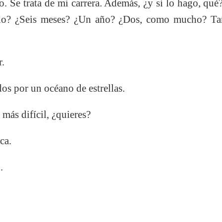
o. Se trata de mi carrera. Además, ¿y si lo hago, qu
ado? ¿Seis meses? ¿Un año? ¿Dos, como mucho? Tar
r.
s por un océano de estrellas.
ás difícil, ¿quieres?
ca.
.