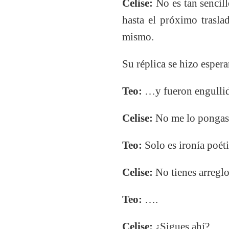
Celise:
No es tan sencill
hasta el próximo trasl
mismo.
Su réplica se hizo espera
Teo:
…y fueron engullido
Celise:
No me lo pongas m
Teo:
Solo es ironía poéti
Celise:
No tienes arreglo
Teo:
….
Celise:
¿Sigues ahí?