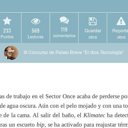
119
233
569
Guardar
Reporta
comentarios
Puntos
Lecturas
obra
obra
III Concurso de Relato Breve "El dios Tecnología"
as de trabajo en el Sector Once acaba de perderse po
de agua oscura. Aún con el pelo mojado y con una to
e de la cama. Al salir del baño, el
Klimatec
ha detec
tras un escueto
bip
, se ha activado para reajustar té