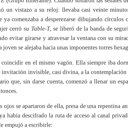
TE
(Grupo Itinerante). Cuando sonaron las señales d
 un vistazo a su reloj: llevaba casi veinte minuto
e ya comenzaba a desperezarse dibujando círculos 
ujer cerró su
Table-T
, se liberó de la banda de segu
do evitar girarse y atravesar la ventana con su mirad
la joven se alejaba hacia unas imponentes torres hexa
 coincidir en el mismo vagón. Ella siempre iba dor
 invitación invisible, casi divina, a la contemplación
iario que, sin darse cuenta, comenzó a llenar un espa
ntonces.
s ojos se apartaron de ella, presa de una repentina a
ya había descifrado la ruta de acceso al canal priva
le empujó a escribirle: