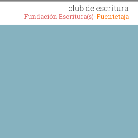
club de escritura
Fundación Escritura(s)-
Fuentetaja