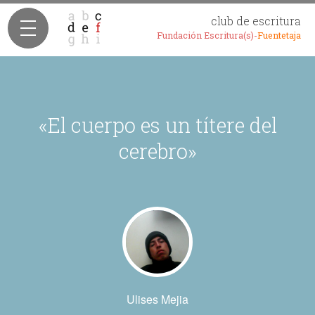
club de escritura
Fundación Escritura(s)-
Fuentetaja
«El cuerpo es un títere del
cerebro»
Ulises Mejia