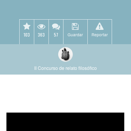
103
363
57
Guardar
Reportar
II Concurso de relato filosófico