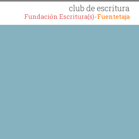
club de escritura
Fundación Escritura(s)-
Fuentetaja