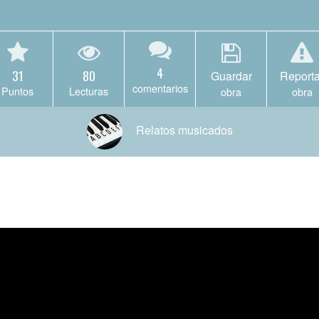
4
31
80
Guardar
Reporta
comentarios
Puntos
Lecturas
obra
obra
Relatos musicados