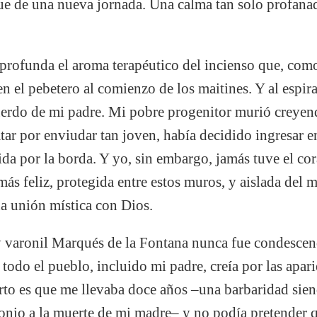
que de una nueva jornada. Una calma tan solo profanad
 profunda el aroma terapéutico del incienso que, com
n el pebetero al comienzo de los maitines. Y al espir
ecuerdo de mi padre. Mi pobre progenitor murió creyen
atar por enviudar tan joven, había decidido ingresar 
vida por la borda. Y yo, sin embargo, jamás tuve el co
ás feliz, protegida entre estos muros, y aislada del
a unión mística con Dios.
y varonil Marqués de la Fontana nunca fue condescen
todo el pueblo, incluido mi padre, creía por las apar
rto es que me llevaba doce años –una barbaridad sie
onio a la muerte de mi madre– y no podía pretender 