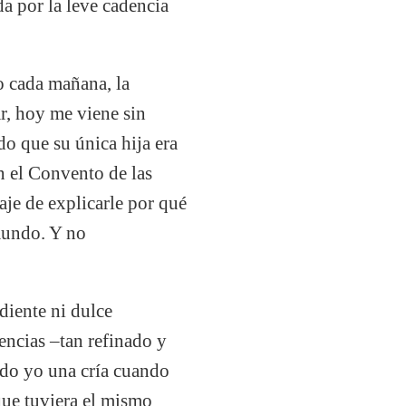
a por la leve cadencia
o cada mañana, la
ar, hoy me viene sin
do que su única hija era
en el Convento de las
raje de explicarle por qué
 mundo. Y no
diente ni dulce
iencias –tan refinado y
ndo yo una cría cuando
que tuviera el mismo