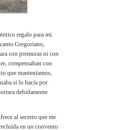
éntico regalo para mí.
l canto Gregoriano,
tara con premuras ni con
padre, compensaban con
encio que manteníamos,
naba si lo hacía por
portara debidamente
ofrece al secreto que me
 recluida en un convento