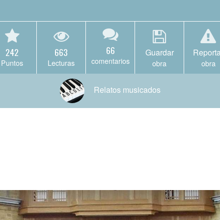
66
242
663
Guardar
Reporta
comentarios
Puntos
Lecturas
obra
obra
Relatos musicados