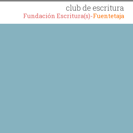
club de escritura
Fundación Escritura(s)-
Fuentetaja