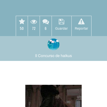
50
72
6
Guardar
Reportar
II Concurso de haikus