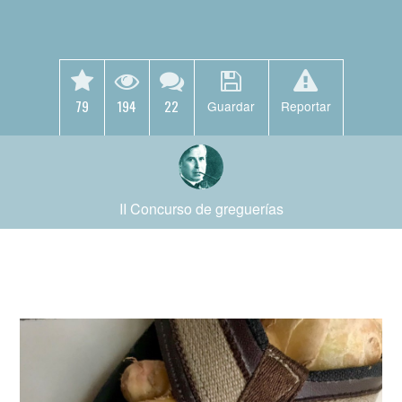
79
194
22
Guardar
Reportar
II Concurso de greguerías