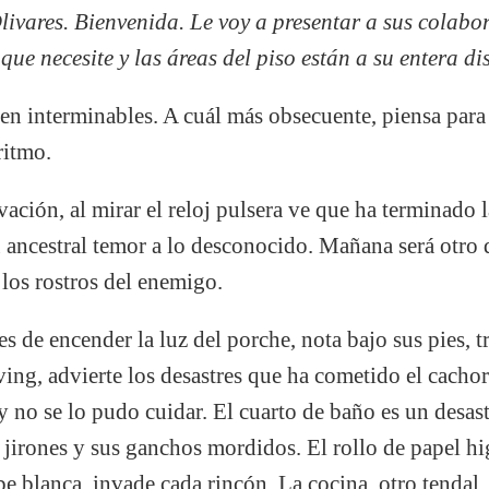
livares. Bienvenida. Le voy a presentar a sus colab
que necesite y las áreas del piso están a su entera di
en interminables. A cuál más obsecuente, piensa para
ritmo.
vación, al mirar el reloj pulsera ve que ha terminado l
su ancestral temor a lo desconocido. Mañana será otro
los rostros del enemigo.
tes de encender la luz del porche, nota bajo sus pies, t
ving, advierte los desastres que ha cometido el cacho
y no se lo pudo cuidar. El cuarto de baño es un desastr
 jirones y sus ganchos mordidos. El rollo de papel h
 blanca, invade cada rincón. La cocina, otro tendal. L