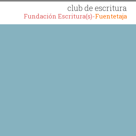
club de escritura
Fundación Escritura(s)-
Fuentetaja