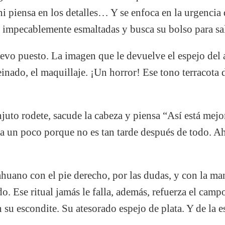
ni piensa en los detalles… Y se enfoca en la urgencia
s impecablemente esmaltadas y busca su bolso para sal
uevo puesto. La imagen que le devuelve el espejo del 
einado, el maquillaje. ¡Un horror! Ese tono terracota d
juto rodete, sacude la cabeza y piensa “Así está mejor
za un poco porque no es tan tarde después de todo. Aho
cahuano con el pie derecho, por las dudas, y con la m
do. Ese ritual jamás le falla, además, refuerza el cam
su escondite. Su atesorado espejo de plata. Y de la es