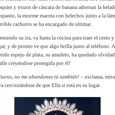
quier y trozos de cáscara de banana adornan la helade
spanto, la enorme maceta con helechos junto a la lámp
errible cachorro se ha encargado de ultimar.
niendo su ira, va hasta la cocina para traer el cesto y 
gar, y de pronto ve que algo brilla junto al teléfono.
rido espejo de plata, su amuleto, ha quedado olvidado 
calle creyéndose protegida por él!
Alturas, no me abandones tú también!
– exclama, miran
ra cerciorándose de que Ella sí está en su lugar.