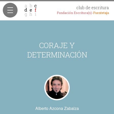
club de escritura
Fundación Escritura(s)-
Fuentetaja
CORAJE Y
DETERMINACIÓN
Alberto Azcona Zabalza