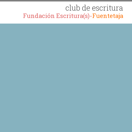
club de escritura
Fundación Escritura(s)-
Fuentetaja