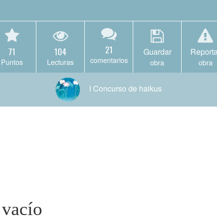
21
71
104
Guardar
Reporta
comentarios
Puntos
Lecturas
obra
obra
I Concurso de haikus
 vacío