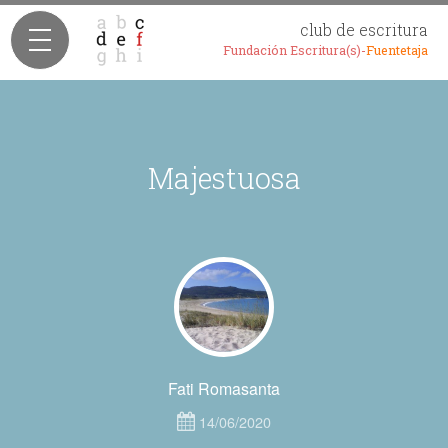
club de escritura
Fundación Escritura(s)-
Fuentetaja
Majestuosa
Fati Romasanta
14/06/2020