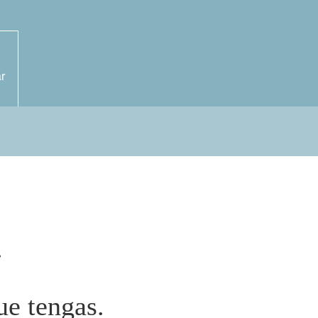
r
.
ue tengas.