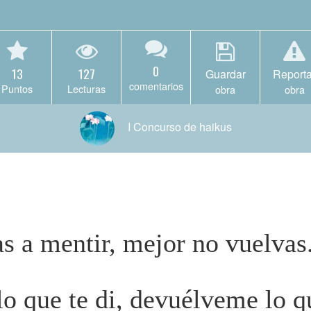
0
13
127
Guardar
Reporta
comentarios
Puntos
Lecturas
obra
obra
I Concurso de haikus
s a mentir, mejor no vuelvas
o que te di, devuélveme lo q