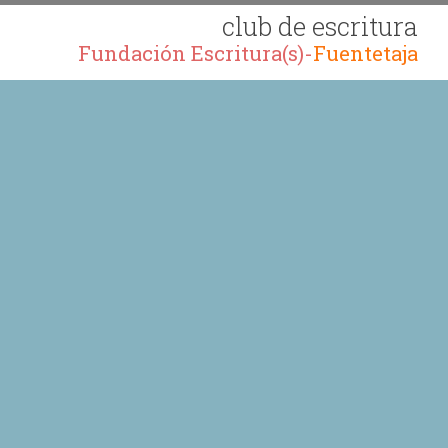
club de escritura
Fundación Escritura(s)-
Fuentetaja