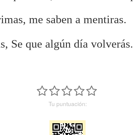
rimas, m
e saben a mentiras.
s, S
e que algún día volverás.
Tu puntuación: