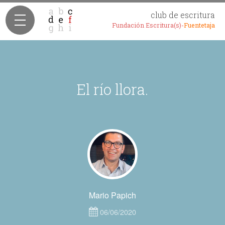
club de escritura
Fundación Escritura(s)-
Fuentetaja
El río llora.
Mario Papich
06/06/2020