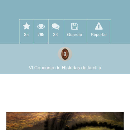
85
295
33
Guardar
Reportar
VI Concurso de Historias de familia