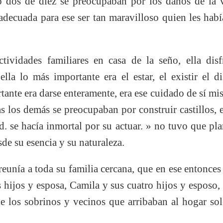
o dos de diez se preocupaban por los daños de la v
adecuada para ese ser tan maravilloso quien les hab
tividades familiares en casa de la seño, ella disf
lla lo más importante era el estar, el existir el d
ante era darse enteramente, era ese cuidado de sí mi
s los demás se preocupaban por construir castillos, en
ad. se hacía inmortal por su actuar. » no tuvo que pla
sde su esencia y su naturaleza.
 reunía a toda su familia cercana, que en ese entonces
s hijos y esposa, Camila y sus cuatro hijos y esposo, 
de los sobrinos y vecinos que arribaban al hogar sol