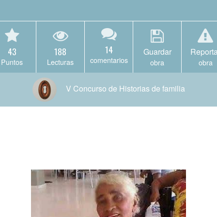
14
43
188
Guardar
Reporta
comentarios
Puntos
Lecturas
obra
obra
V Concurso de Historias de familia