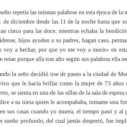
eño repetía las mismas palabras en esta época de la 
31 de diciembre desde las 11 de la noche hasta que s
tan cinco para las doce. mientras echaba la bendi
idense, hijos ayuden a su padres, hagan caso, perman
es voy a hechar, por que yo me voy a morir» en est
e reían porque alla tras año según sus palabras ella mo
ando la seño decidió irse de paseo a la ciudad de Me
 vivo que le hacía brillar como la mujer de 73 años
uerto, se sienta en una de las sillas de la sala de espera
ice a su nieta quien le acompañaba, tomame una foto
en sus casas cuando yo muera, el tiempo pasó y al 
n sueño profundo, del cual jamás despertó, fue impl