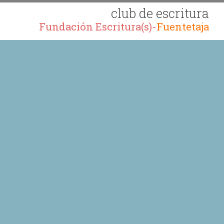
club de escritura
Fundación Escritura(s)-
Fuentetaja