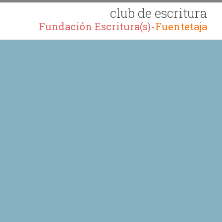
club de escritura
Fundación Escritura(s)-
Fuentetaja