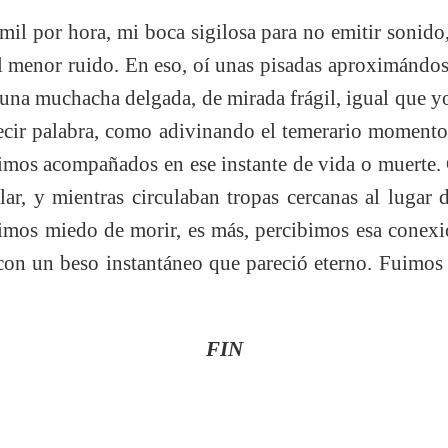
mil por hora, mi boca sigilosa para no emitir sonido
el menor ruido. En eso, oí unas pisadas aproximándos
na muchacha delgada, de mirada frágil, igual que yo.
decir palabra, como adivinando el temerario moment
timos acompañados en ese instante de vida o muerte.
r, y mientras circulaban tropas cercanas al lugar
timos miedo de morir, es más, percibimos esa conex
 con un beso instantáneo que pareció eterno. Fuimos 
FIN