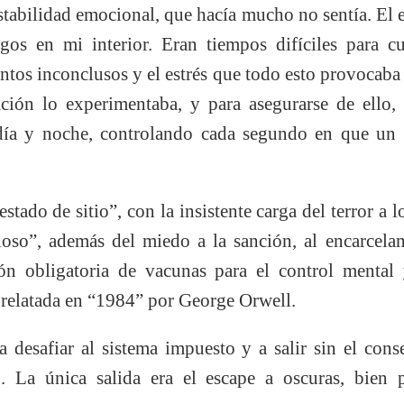
stabilidad emocional, que hacía mucho no sentía. El e
agos en mi interior. Eran tiempos difíciles para cua
entos inconclusos y el estrés que todo esto provocaba 
ación lo experimentaba, y para asegurarse de ello, 
, día y noche, controlando cada segundo en que un 
tado de sitio”, con la insistente carga del terror a 
ioso”, además del miedo a la sanción, al encarcela
ón obligatoria de vacunas para el control mental 
 relatada en “1984” por George Orwell.
 desafiar al sistema impuesto y a salir sin el con
o. La única salida era el escape a oscuras, bien p