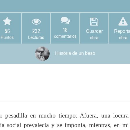
18
56
232
Guardar
Reporta
comentarios
Puntos
Lecturas
obra
obra
Historia de un beso
r pesadilla en mucho tiempo. Afuera, una locura 
ría social prevalecía y se imponía, mientras, en mi