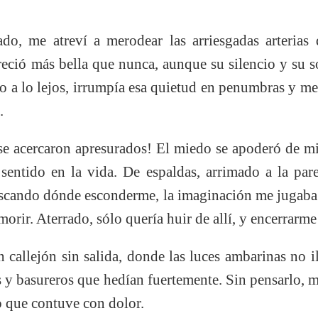
do, me atreví a merodear las arriesgadas arterias 
eció más bella que nunca, aunque su silencio y su 
ro a lo lejos, irrumpía esa quietud en penumbras y me 
.
se acercaron apresurados! El miedo se apoderó de mi 
a sentido en la vida. De espaldas, arrimado a la pa
scando dónde esconderme, la imaginación me jugaba
orir. Aterrado, sólo quería huir de allí, y encerrarme
 callejón sin salida, donde las luces ambarinas no i
as y basureros que hedían fuertemente. Sin pensarlo, 
o que contuve con dolor.