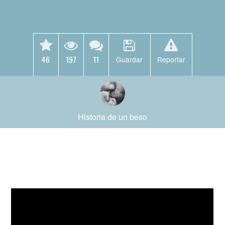
46
197
11
Guardar
Reportar
Historia de un beso