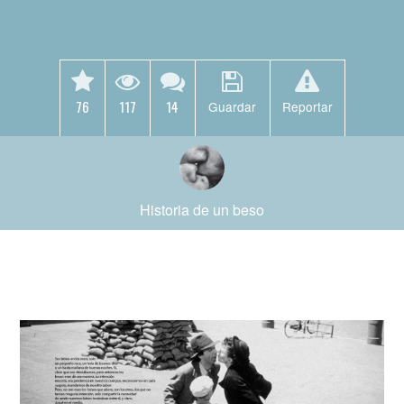
76
117
14
Guardar
Reportar
Historia de un beso