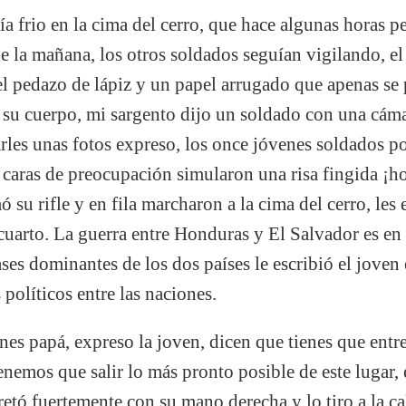
a frio en la cima del cerro, que hace algunas horas 
e la mañana, los otros soldados seguían vigilando, el
l pedazo de lápiz y un papel arrugado que apenas se p
 su cuerpo, mi sargento dijo un soldado con una cámar
rles unas fotos expreso, los once jóvenes soldados po
 caras de preocupación simularon una risa fingida ¡hor
 su rifle y en fila marcharon a la cima del cerro, les
a cuarto. La guerra entre Honduras y El Salvador es e
lases dominantes de los dos países le escribió el jove
políticos entre las naciones.
nes papá, expreso la joven, dicen que tienes que entr
enemos que salir lo más pronto posible de este lugar, 
etó fuertemente con su mano derecha y lo tiro a la cal