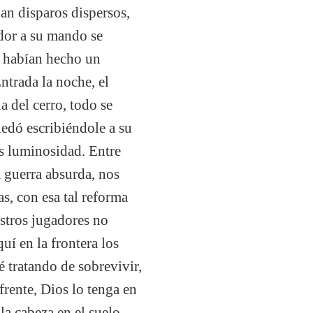
ban disparos dispersos,
dor a su mando se
se habían hecho un
ntrada la noche, el
a del cerro, todo se
edó escribiéndole a su
ás luminosidad. Entre
a guerra absurda, nos
s, con esa tal reforma
stros jugadores no
uí en la frontera los
é tratando de sobrevivir,
frente, Dios lo tenga en
la cabeza en el suelo