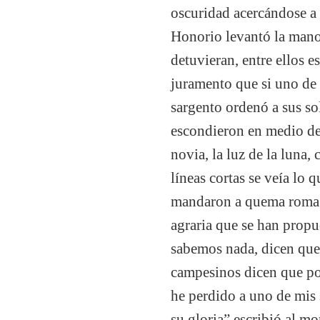
oscuridad acercándose a l
Honorio levantó la mano
detuvieran, entre ellos e
juramento que si uno de e
sargento ordenó a sus so
escondieron en medio de
novia, la luz de la luna
líneas cortas se veía lo
mandaron a quema roma es
agraria que se han propu
sabemos nada, dicen que e
campesinos dicen que por 
he perdido a uno de mis s
su gloria” escribió al m