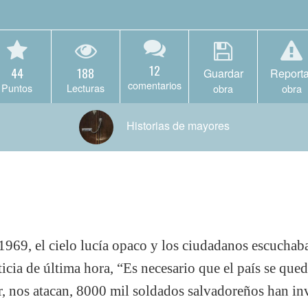
12
44
188
Guardar
Reporta
comentarios
Puntos
Lecturas
obra
obra
Historias de mayores
 1969, el cielo lucía opaco y los ciudadanos escuchab
icia de última hora, “Es necesario que el país se qued
r, nos atacan, 8000 mil soldados salvadoreños han i