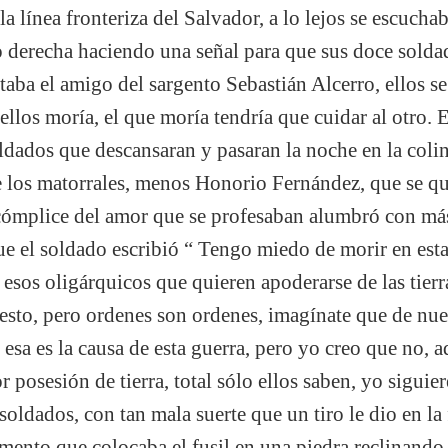
a línea fronteriza del Salvador, a lo lejos se escucha
 derecha haciendo una señal para que sus doce solda
staba el amigo del sargento Sebastián Alcerro, ellos 
llos moría, el que moría tendría que cuidar al otro. E
ldados que descansaran y pasaran la noche en la colin
 los matorrales, menos Honorio Fernández, que se qu
, cómplice del amor que se profesaban alumbró con m
 que el soldado escribió “ Tengo miedo de morir en est
os oligárquicos que quieren apoderarse de las tierra
esto, pero ordenes son ordenes, imagínate que de nue
sa es la causa de esta guerra, pero yo creo que no, aq
posesión de tierra, total sólo ellos saben, yo siguier
oldados, con tan mala suerte que un tiro le dio en la 
omento que colocaba el fusil en una piedra reclinando 