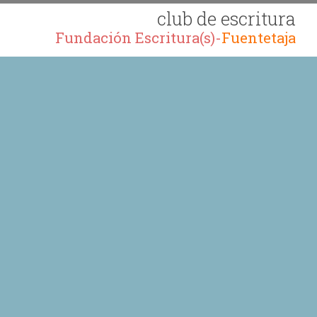
club de escritura
Fundación Escritura(s)-
Fuentetaja
R