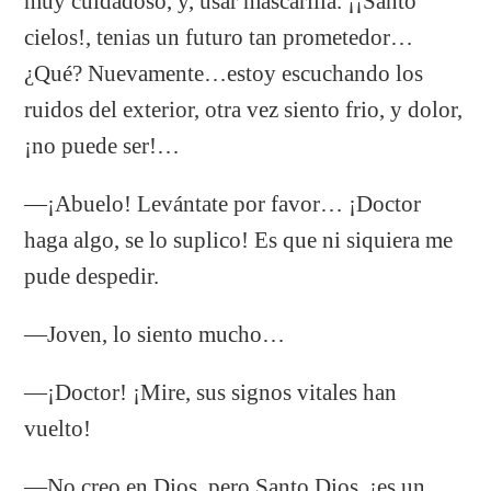
muy cuidadoso, y, usar mascarilla. ¡¡Santo
cielos!, tenias un futuro tan prometedor…
¿Qué? Nuevamente…estoy escuchando los
ruidos del exterior, otra vez siento frio, y dolor,
¡no puede ser!…
—¡Abuelo! Levántate por favor… ¡Doctor
haga algo, se lo suplico! Es que ni siquiera me
pude despedir.
—Joven, lo siento mucho…
—¡Doctor! ¡Mire, sus signos vitales han
vuelto!
—No creo en Dios, pero Santo Dios, ¡es un