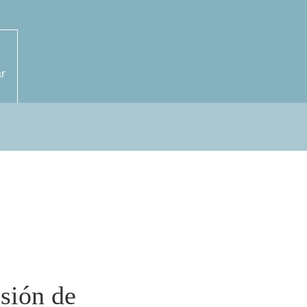
r
esión de