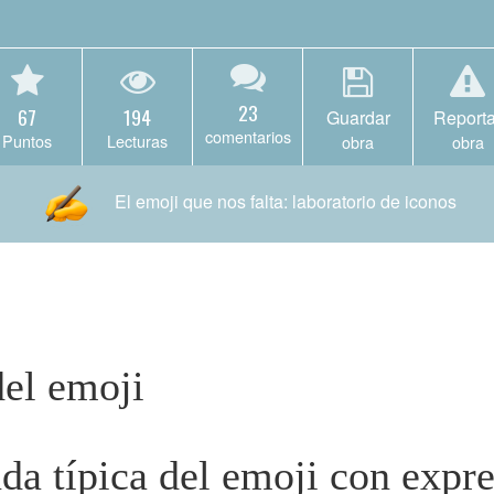
23
67
194
Guardar
Reporta
comentarios
Puntos
Lecturas
obra
obra
El emoji que nos falta: laboratorio de iconos
del emoji
da típica del emoji con expr