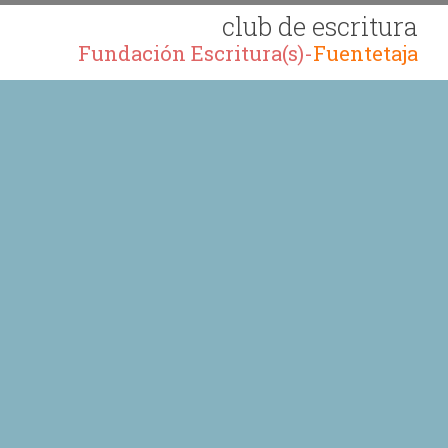
club de escritura
Fundación Escritura(s)-
Fuentetaja