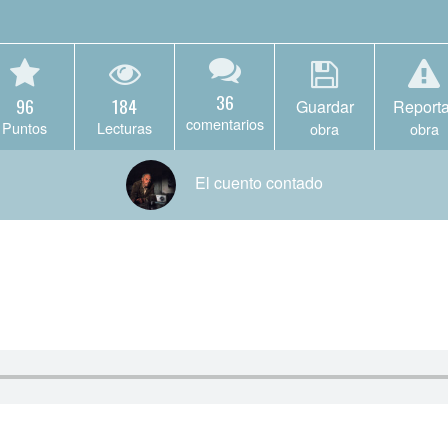
36
96
184
Guardar
Reporta
comentarios
Puntos
Lecturas
obra
obra
El cuento contado