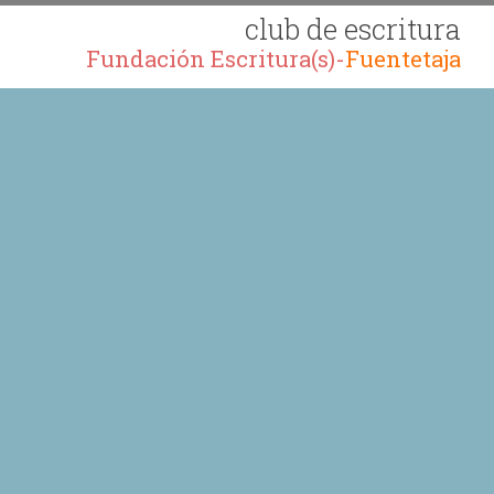
club de escritura
Fundación Escritura(s)-
Fuentetaja