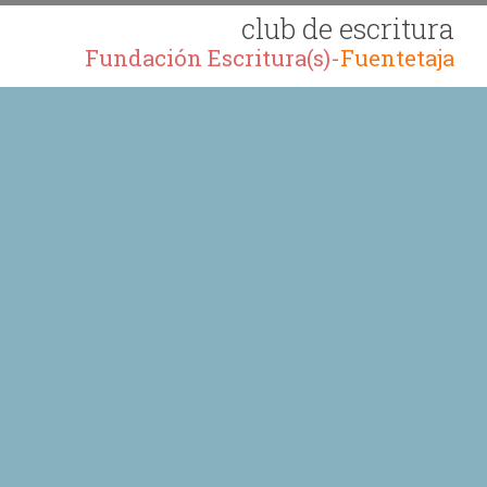
club de escritura
Fundación Escritura(s)-
Fuentetaja