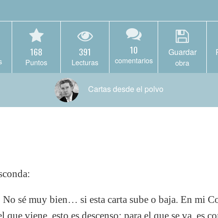
10
168
391
Guardar
comentarios
s
Puntos
Lecturas
obra
Cartas desde el polvo
esconda:
. No sé muy bien… si esta carta sube o baja. En mi 
 que viene, esto es descenso; para el que se va, es c