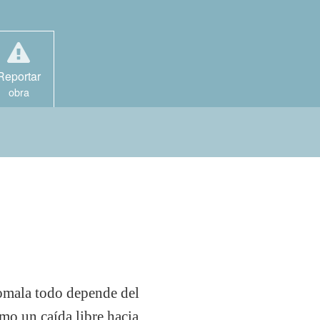
Reportar
obra
Comala todo depende del
omo un caída libre hacia