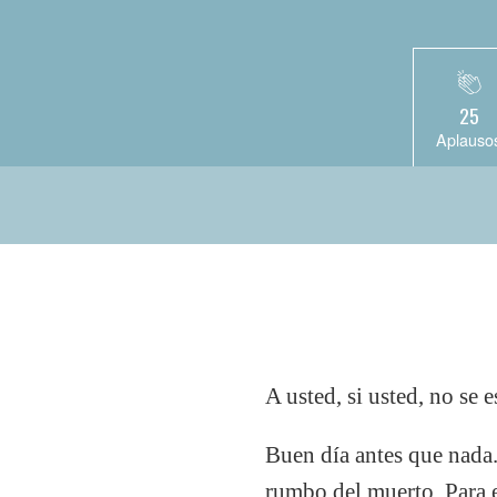
25
Aplauso
A usted, si usted, no se 
Buen día antes que nada
rumbo del muerto. Para el