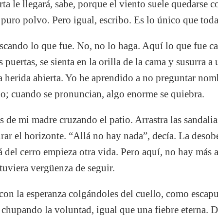
rta le llegará, sabe, porque el viento suele quedarse c
n puro polvo. Pero igual, escribo. Es lo único que to
scando lo que fue. No, no lo haga. Aquí lo que fue c
 puertas, se sienta en la orilla de la cama y susurra a 
 herida abierta. Yo he aprendido a no preguntar nomb
; cuando se pronuncian, algo enorme se quiebra.
os de mi madre cruzando el patio. Arrastra las sandal
rar el horizonte. “Allá no hay nada”, decía. La deso
á del cerro empieza otra vida. Pero aquí, no hay más a
tuviera vergüenza de seguir.
con la esperanza colgándoles del cuello, como escapul
va chupando la voluntad, igual que una fiebre eterna.