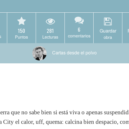
6
150
281
Guardar
comentarios
s
Puntos
Lecturas
obra
Cartas desde el polvo
ierra que no sabe bien si está viva o apenas suspendid
City el calor, uff, quema: calcina bien despacio, com