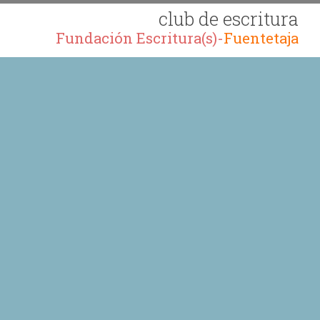
club de escritura
Fundación Escritura(s)-
Fuentetaja