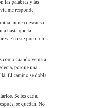
on las palabras y las
davía me responde.
amina, nunca descansa.
una hasta que la
res. En este pueblo los
ias como cuando venía a
bedecía, porque una
llá. El camino se dobla
arios. Se les cae al
 Después, se quedan. No