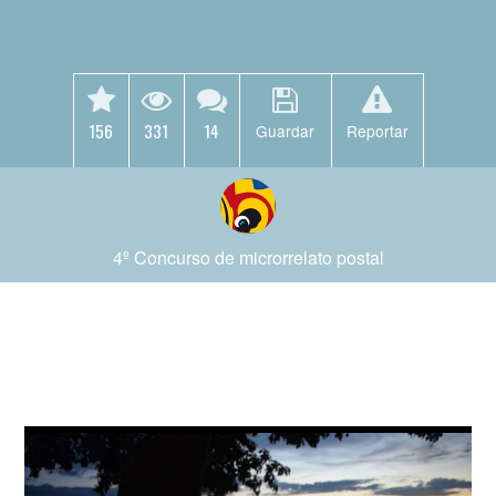
156
331
14
Guardar
Reportar
4º Concurso de microrrelato postal