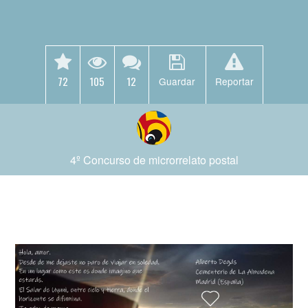
72
105
12
Guardar
Reportar
4º Concurso de microrrelato postal