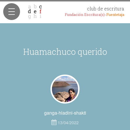
club de escritura
Fundación Escritura(s)-
Fuentetaja
Huamachuco querido
ganga-hladini-shakti
13/04/2022