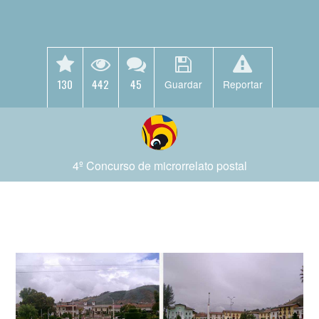
130
442
45
Guardar
Reportar
4º Concurso de microrrelato postal